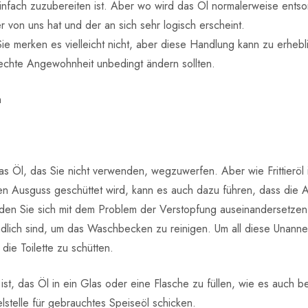
 einfach zuzubereiten ist. Aber wo wird das Öl normalerweise ent
der von uns hat und der an sich sehr logisch erscheint.
Sie merken es vielleicht nicht, aber diese Handlung kann zu erh
lechte Angewohnheit unbedingt ändern sollten.
n
as Öl, das Sie nicht verwenden, wegzuwerfen. Aber wie Frittieröl i
den Ausguss geschüttet wird, kann es auch dazu führen, dass die A
en Sie sich mit dem Problem der Verstopfung auseinandersetzen 
lich sind, um das Waschbecken zu reinigen. Um all diese Unannehm
ie Toilette zu schütten.
, das Öl in ein Glas oder eine Flasche zu füllen, wie es auch bei 
lstelle für gebrauchtes Speiseöl schicken.