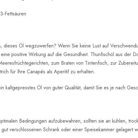
3-Fettsäuren
ran, dieses Öl wegzuwerfen? Wenn Sie keine Lust auf Verschwen
 eine positive Wirkung auf die Gesundheit. Thunfischöl aus der D
resfrüchtegerichten, zum Braten von Tintenfisch, zur Zubereitu
ich für Ihre Canapés als Aperitif zu erhalten.
in kaltgepresstes Öl von guter Qualität, damit Sie es je nach G
 optimalen Bedingungen aufzubewahren, sollten sie an kühlen, tro
d gut verschlossenen Schrank oder einer Speisekammer gelagert w