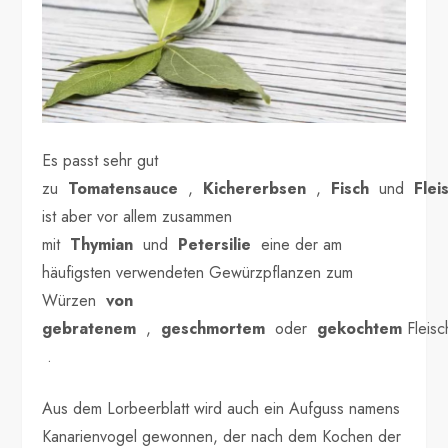
Es passt sehr gut
zu
Tomatensauce
,
Kichererbsen
,
Fisch
und
Flei
ist aber vor allem zusammen
mit
Thymian
und
Petersilie
eine der am
häufigsten verwendeten Gewürzpflanzen zum
Würzen
von
gebratenem
,
geschmortem
oder
gekochtem
Fleisc
.
Aus dem Lorbeerblatt wird auch ein Aufguss namens
Kanarienvogel gewonnen, der nach dem Kochen der