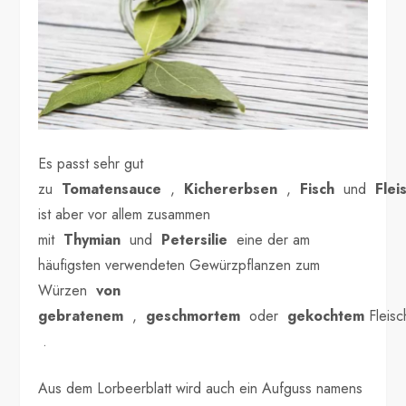
Es passt sehr gut
zu
Tomatensauce
,
Kichererbsen
,
Fisch
und
Flei
ist aber vor allem zusammen
mit
Thymian
und
Petersilie
eine der am
häufigsten verwendeten Gewürzpflanzen zum
Würzen
von
gebratenem
,
geschmortem
oder
gekochtem
Fleisc
.
Aus dem Lorbeerblatt wird auch ein Aufguss namens