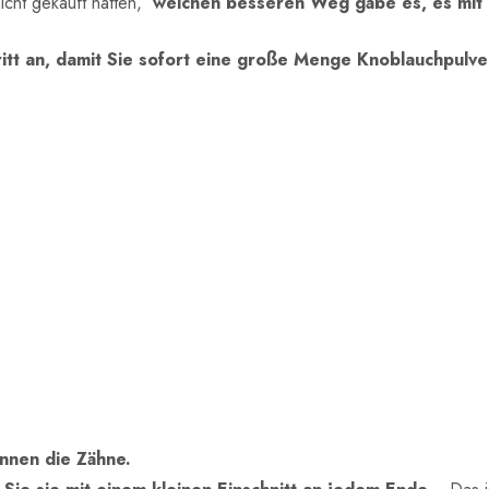
icht gekauft hätten,
welchen besseren Weg gäbe es, es mit
hritt an, damit Sie sofort eine große Menge Knoblauchpulv
ennen die Zähne.