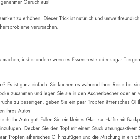
 angenehmer Geruch aus!
mkeit zu erhöhen. Dieser Trick ist natürlich und umweltfreundlic
dheitsprobleme verursachen.
h zu machen, insbesondere wenn es Essensreste oder sogar Tierger
Es ist ganz einfach: Sie können es während Ihrer Reise bei sich
ocke zusammen und legen Sie sie in den Aschenbecher oder an v
üche zu beseitigen, geben Sie ein paar Tropfen ätherisches Öl Ih
zen Ihres Autos!
echt Ihr Auto gut! Füllen Sie ein kleines Glas zur Hälfte mit Backp
inzufügen. Decken Sie den Topf mit einem Stück atmungsaktivem S
aar Tropfen ätherisches Öl hinzufügen und die Mischung in ein of