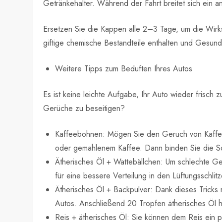
Getränkehalter. Während der Fahrt breitet sich ein
Ersetzen Sie die Kappen alle 2–3 Tage, um die Wirksa
giftige chemische Bestandteile enthalten und Gesun
Weitere Tipps zum Beduften Ihres Autos
Es ist keine leichte Aufgabe, Ihr Auto wieder frisc
Gerüche zu beseitigen?
Kaffeebohnen: Mögen Sie den Geruch von Kaffee? 
oder gemahlenem Kaffee. Dann binden Sie die S
Ätherisches Öl + Wattebällchen: Um schlechte Ger
für eine bessere Verteilung in den Lüftungsschlit
Ätherisches Öl + Backpulver: Dank dieses Tricks ri
Autos. Anschließend 20 Tropfen ätherisches Öl h
Reis + ätherisches Öl: Sie können dem Reis ein p